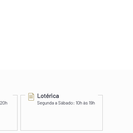
Lotérica
Cer
 20h
Segunda a Sábado:
10h às 19h
Segu
Sába