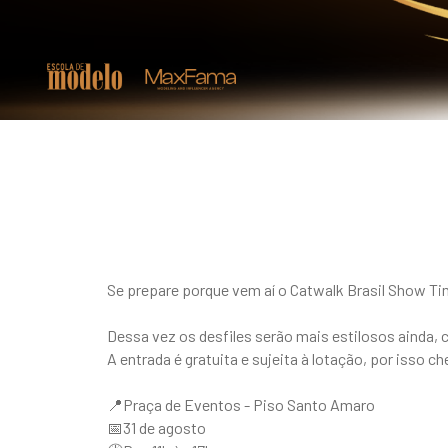
Se prepare porque vem aí o Catwalk Brasil Show Tim
Dessa vez os desfiles serão mais estilosos ainda
A entrada é gratuita e sujeita à lotação, por isso c
📍Praça de Eventos - Piso Santo Amaro
📅31 de agosto