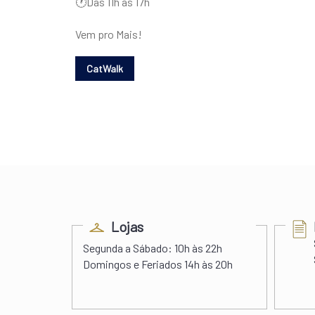
🕐Das 11h às 17h
Vem pro Mais!
ess
Lojas
s 22h00
Segunda a Sábado:
10h às 22h
 às 20h
Domingos e Feriados
14h às 20h