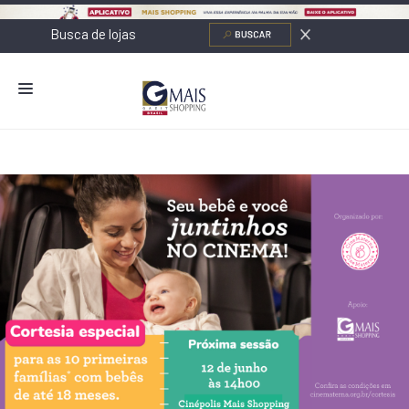
NOVIDADES
LOJAS
ALIMENTAÇÃO
CONTATO
NOVOS NEGÓCIOS
O SHOPPING
SERVIÇOS
SHOPPINGS DA GAZIT