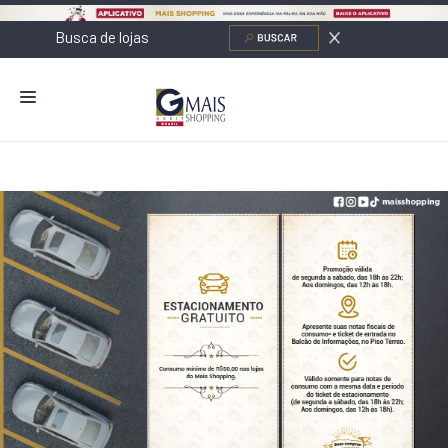
NOVIDADES
LOJAS
ALIMENTAÇÃO
CONTATO
NOVOS NEGÓCIOS
O SHOPPING
SERVIÇOS
SHOPPINGS DA GAZIT