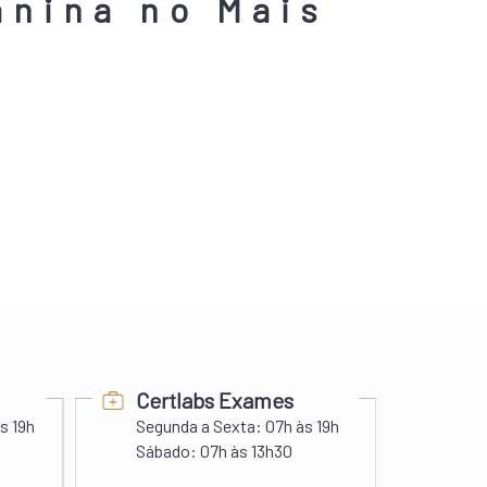
anina no Mais
Certlabs Exames
Pra
s 19h
Segunda a Sexta:
07h às 19h
Segunda a
Sábado:
07h às 13h30
Domingos e