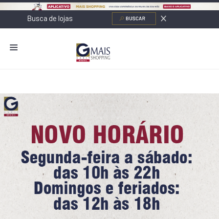
NOVIDADES
LOJAS
ALIMENTAÇÃO
CONTATO
NOVOS NEGÓCIOS
O SHOPPING
SERVIÇOS
SHOPPINGS DA GAZIT