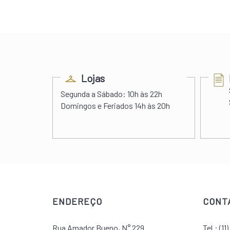
ess
Lojas
s 22h00
Segunda a Sábado:
10h às 22h
 às 20h
Domingos e Feriados
14h às 20h
ENDEREÇO
CONT
Rua Amador Bueno, N° 229
Tel.:
(11