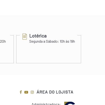
Lotérica
Cer
 20h
Segunda a Sábado:
10h às 19h
Segu
Sába
ÁREA DO LOJISTA
Administradora: